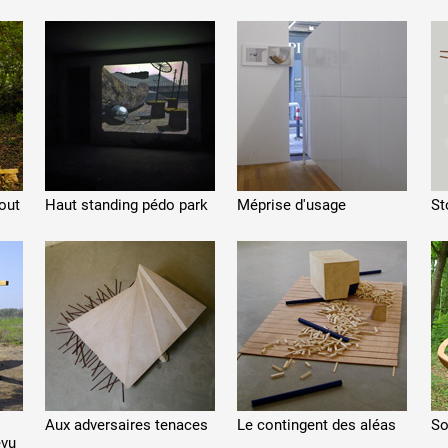
 public
tes
out
Haut standing pédo park
Méprise d'usage
St
Aux adversaires tenaces
Le contingent des aléas
So
évu