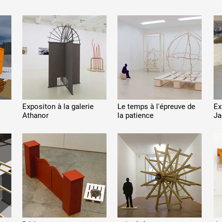
Expositon à la galerie
Le temps à l'épreuve de
Ex
Athanor
la patience
Ja