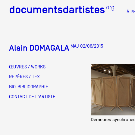
documentsdartistes
documentsdartistes
.org
.org
À P
Documents d'artistes PAC
Docume
Alain DOMAGALA
MAJ 02/06/2015
Mission
Équipe
ŒUVRES / WORKS
Partenaires
REPÈRES / TEXT
DOCUMENTS D'ARTISTES PACA
DE A à
BIO-BIBLIOGRAPHIE
Crédits
CONTACT DE L'ARTISTE
Actions
Documentation
Demeures synchrone
Visites d'ateliers