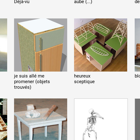
Déjà-vu
aube (...)
de
je suis allé me
heureux
bl
promener (objets
sceptique
trouvés)