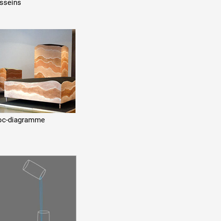
sseins
oc-diagramme