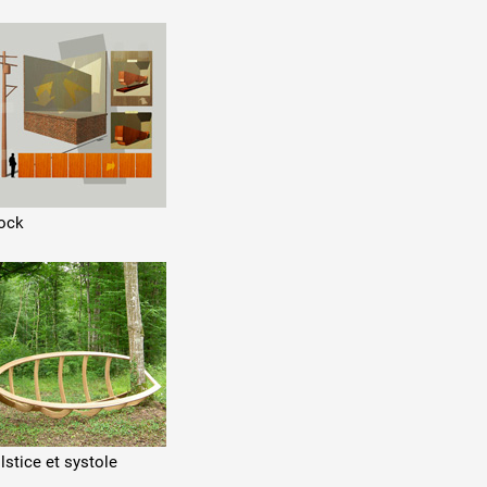
ock
lstice et systole