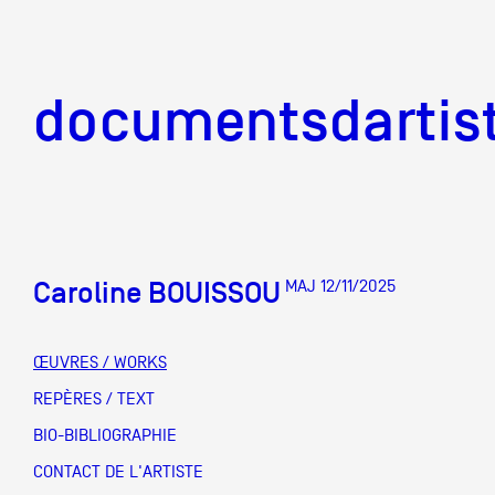
documentsd
documentsdartis
Caroline BOUISSOU
MAJ 12/11/2025
Documents d'artis
ŒUVRES / WORKS
Mission
REPÈRES / TEXT
BIO-BIBLIOGRAPHIE
Équipe
CONTACT DE L'ARTISTE