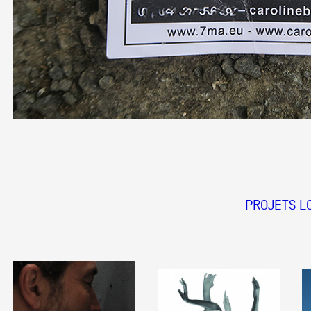
Formation
Événements
1% œuvres dans 
public
PROJETS L
Réseau documents 