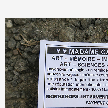
Partenaires
Crédits
Actions
Documentation
Visites d'ateliers
Production vidéo