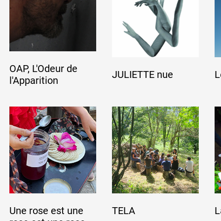
Artistes
De A à Z
OAP, L'Odeur de
JULIETTE nue
L
l'Apparition
Année par année
Collection vidéos
Candidater
Contact
Une rose est une
TELA
L