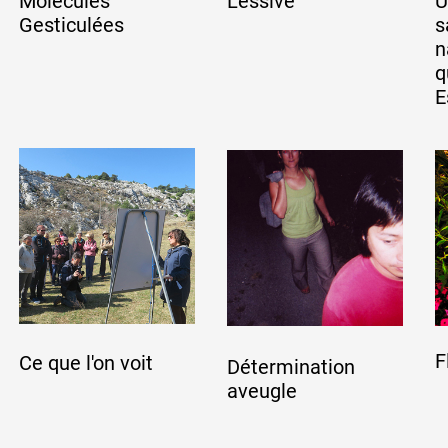
Molécules
Lessive
U
Gesticulées
s
n
q
E
F
Ce que l'on voit
Détermination
aveugle